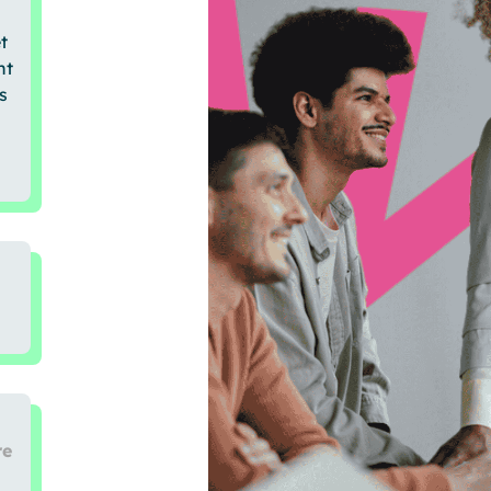
t
nt
s
re