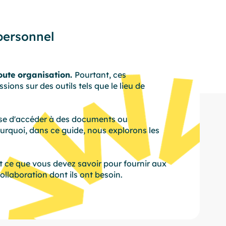
 personnel
toute organisation.
Pourtant, ces
ions sur des outils tels que le lieu de
gisse d'accéder à des documents ou
ourquoi, dans ce guide, nous explorons les
t ce que vous devez savoir pour fournir aux
ollaboration dont ils ont besoin.