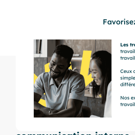
Favorisez
Les tr
travai
travai
Ceux q
simple
différ
Nos ex
travai
Donnez vie à votre